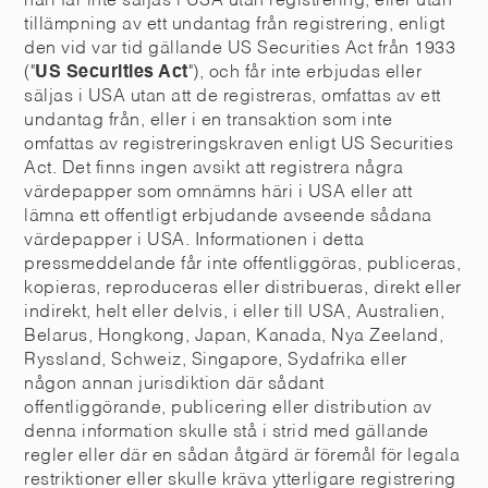
häri får inte säljas i USA utan registrering, eller utan
tillämpning av ett undantag från registrering, enligt
den vid var tid gällande US Securities Act från 1933
("
US Securities Act
"), och får inte erbjudas eller
säljas i USA utan att de registreras, omfattas av ett
undantag från, eller i en transaktion som inte
omfattas av registreringskraven enligt US Securities
Act. Det finns ingen avsikt att registrera några
värdepapper som omnämns häri i USA eller att
lämna ett offentligt erbjudande avseende sådana
värdepapper i USA. Informationen i detta
pressmeddelande får inte offentliggöras, publiceras,
kopieras, reproduceras eller distribueras, direkt eller
indirekt, helt eller delvis, i eller till USA, Australien,
Belarus, Hongkong, Japan, Kanada, Nya Zeeland,
Ryssland, Schweiz, Singapore, Sydafrika eller
någon annan jurisdiktion där sådant
offentliggörande, publicering eller distribution av
denna information skulle stå i strid med gällande
regler eller där en sådan åtgärd är föremål för legala
restriktioner eller skulle kräva ytterligare registrering