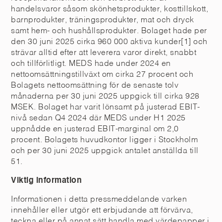
handelsvaror såsom skönhetsprodukter, kosttillskott,
barnprodukter, träningsprodukter, mat och dryck
samt hem- och hushållsprodukter. Bolaget hade per
den 30 juni 2025 cirka 960 000 aktiva kunder[1] och
strävar alltid efter att leverera varor direkt, snabbt
och tillförlitligt. MEDS hade under 2024 en
nettoomsättningstillväxt om cirka 27 procent och
Bolagets nettoomsättning för de senaste tolv
månaderna per 30 juni 2025 uppgick till cirka 928
MSEK. Bolaget har varit lönsamt på justerad EBIT-
nivå sedan Q4 2024 där MEDS under H1 2025
uppnådde en justerad EBIT-marginal om 2,0
procent. Bolagets huvudkontor ligger i Stockholm
och per 30 juni 2025 uppgick antalet anställda till
51.
Viktig information
Informationen i detta pressmeddelande varken
innehåller eller utgör ett erbjudande att förvärva,
teckna eller på annat sätt handla med värdepapper i