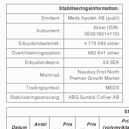
Stabiliseringsinformation:
Emittent:
Meds Apotek AB (publ)
Aktier (ISIN:
Instrument:
SE0018014110)
Erbjudandestorlek:
4 773 583 aktier
Övertilldelningsoption
662 641 aktier
Erbjudandepris:
53 SEK
Nasdaq First North
Marknad.
Premier Growth Market
Tradingsymbol:
MEDS
Stabiliseringsansvarig:
ABG Sundal Collier AB
St
Pri
Antal
Pris
Pris
Datum
(volymvikta