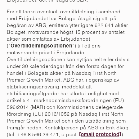
Erbjudandet, det vill säga 53 SEK.
För att täcka eventuell övertilldelning i samband
med Erbjudandet har Bolaget åtagit sig att, på
begäran av ABG, emittera ytterligare 622 641 aktier i
Bolaget, motsvarande högst 15 procent av antalet
aktier som omfattas av Erbjudandet
(”
Övertilldelningsoptionen
”) till ett pris
motsvarande priset i Erbjudandet.
Övertilldelningsoptionen kan nyttjas helt eller delvis
under 30 kalenderdagar från den första dagen för
handel i Bolagets aktier på Nasdaq First North
Premier Growth Market. ABG har, i egenskap av
stabiliseringsansvarig, meddelat att
stabiliseringsåtgärder har utförts i enlighet med
artikel 5.4 i marknadsmissbruksförordningen (EU)
596/2014 (MAR) och Kommissionens delegerade
förordning (EU) 2016/1052 på Nasdaq First North
Premier Growth Market och i den utsträckning som
framgår nedan. Kontaktperson på ABG är Erik Skog
(tel: +46 8 566 29 471, e-post:
[email protected]
).