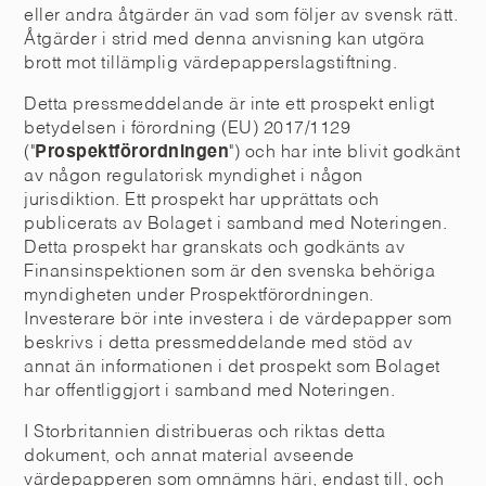
eller andra åtgärder än vad som följer av svensk rätt.
Åtgärder i strid med denna anvisning kan utgöra
brott mot tillämplig värdepapperslagstiftning.
Detta pressmeddelande är inte ett prospekt enligt
betydelsen i förordning (EU) 2017/1129
("
Prospektförordningen
") och har inte blivit godkänt
av någon regulatorisk myndighet i någon
jurisdiktion. Ett prospekt har upprättats och
publicerats av Bolaget i samband med Noteringen.
Detta prospekt har granskats och godkänts av
Finansinspektionen som är den svenska behöriga
myndigheten under Prospektförordningen.
Investerare bör inte investera i de värdepapper som
beskrivs i detta pressmeddelande med stöd av
annat än informationen i det prospekt som Bolaget
har offentliggjort i samband med Noteringen.
I Storbritannien distribueras och riktas detta
dokument, och annat material avseende
värdepapperen som omnämns häri, endast till, och